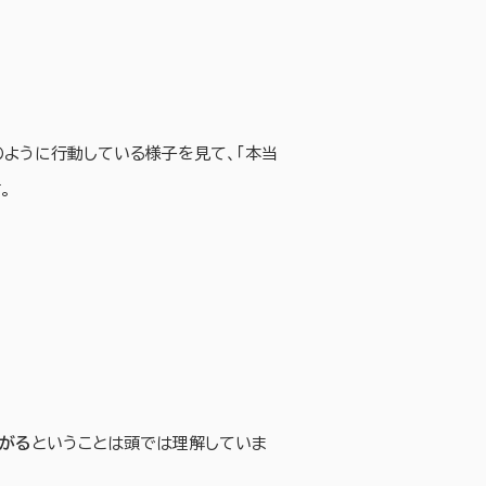
のように行動している様子を見て、「本当
。
がる
ということは頭では理解していま