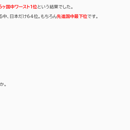
6ヶ国中ワースト1位
という結果でした。
中、日本だけ64位。もちろん
先進国中最下位
です。
か。