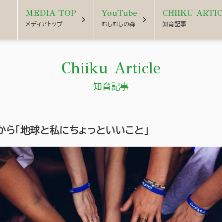
MEDIA TOP
YouTube
CHIIKU ARTI
chevron_right
chevron_right
メディアトップ
むしむしの森
知育記事
Chiiku Article
知育記事
から「地球と私にちょっといいこと」