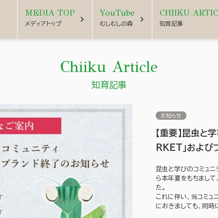
MEDIA TOP
YouTube
CHIIKU ARTI
chevron_right
chevron_right
メディアトップ
むしむしの森
知育記事
Chiiku Article
知育記事
お知らせ
【重要】昆虫と学
RKET」およ
昆虫と学びのコミュニテ
ら本年夏をもちまして
た。
これに伴い、当コミュ
におきましても、同時