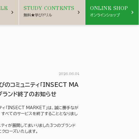
CLE
STUDY CONTENTS
ONLINE SHOP
chevron_right
chevron_right
chevron_right
無料★学びドリル
オンラインショップ
2026.06.04
びのコミュニティ「INSECT MA
びブランド終了のお知らせ
ィ「INSECT MARKET」は、誠に勝手なが
、すべてのサービスを終了することとなりまし
ニティが展開してまいりました3つのブランド
にクローズいたします。