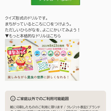
クイズ形式のドリルです。
まちがっているところに○をつけよう。
ただしいひらがなを、よこにかいてみよう！
▼もっと本格的なドリルはこちら
info
ご家庭以外でのご利用可能範囲
紙に印刷したもののご利用に限ります / クレジット表記（ブランド