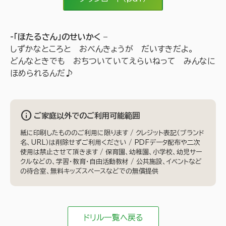
-「ほたるさん」のせいかく –
しずかなところと おべんきょうが だいすきだよ。
どんなときでも おちついていてえらいねって みんなに
ほめられるんだ♪
info
ご家庭以外でのご利用可能範囲
紙に印刷したもののご利用に限ります / クレジット表記（ブランド
名、URL）は削除せずご利用ください / PDFデータ配布や二次
使用は禁止させて頂きます / 保育園、幼稚園、小学校、幼児サー
クルなどの、学習・教育・自由活動教材 / 公共施設、イベントなど
の待合室、無料キッズスペースなどでの無償提供
ドリル一覧へ戻る