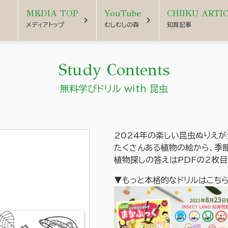
MEDIA TOP
YouTube
CHIIKU ARTI
chevron_right
chevron_right
メディアトップ
むしむしの森
知育記事
Study Contents
無料学びドリル with 昆虫
2024年の楽しい昆虫ぬりえ
たくさんある植物の絵から、季
植物探しの答えはPDFの2枚
▼もっと本格的なドリルはこち