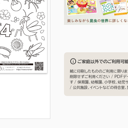
info
ご家庭以外でのご利用可
紙に印刷したもののご利用に限ります 
削除せずご利用ください / PDF
す / 保育園、幼稚園、小学校、幼
/ 公共施設、イベントなどの待合室