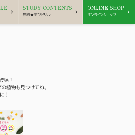
CLE
STUDY CONTENTS
ONLINE SHOP
chevron_right
chevron_right
chevron_right
無料★学びドリル
オンラインショップ
が登場！
節の植物も見つけてね。
目に！
ら