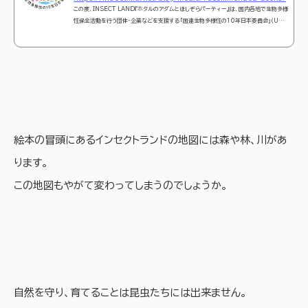
この度、INSECT LAND『ホタルのアダムとほしぞらパーティー』は、国内各地で生物多様
性保全活動を行う団体・企業などを支援する「国連生物多様性の10年日本委員会」（UND
B-J）の推薦図書になりました。
絵本の冒頭にあるインセクトランドの地図には森や林、川があ
ります。
この地図もやがて変わってしまうのでしょうか。
自然を守り、育てることは昆虫たちには出来ません。