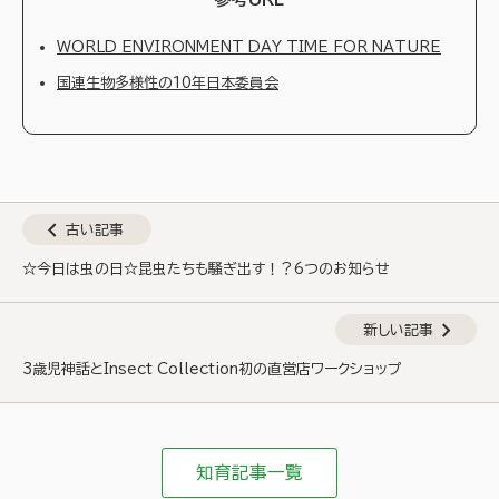
WORLD ENVIRONMENT DAY TIME FOR NATURE
国連生物多様性の10年日本委員会
chevron_left
古い記事
☆今日は虫の日☆昆虫たちも騒ぎ出す！？6つのお知らせ
chevron_right
新しい記事
3歳児神話とInsect Collection初の直営店ワークショップ
知育記事一覧