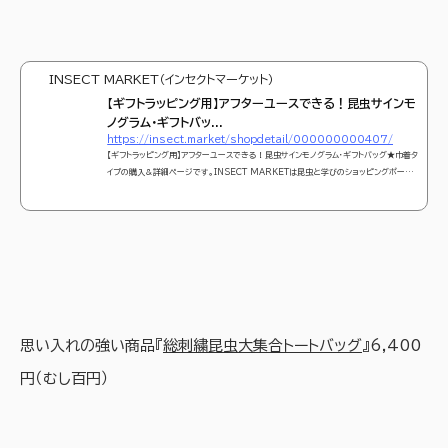
INSECT MARKET（インセクトマーケット）
【ギフトラッピング用】アフターユースできる！昆虫サインモ
ノグラム・ギフトバッ...
https://insect.market/shopdetail/000000000407/
【ギフトラッピング用】アフターユースできる！昆虫サインモノグラム・ギフトバッグ★巾着タ
イプの購入＆詳細ページです。INSECT MARKETは昆虫と学びのショッピングポータ
ルサイトです。洋服や絵本を通して自然教育の重要性を親子に届けます。可愛くておしゃ
れな昆虫モチーフのアパレルブランド『Insect Collection(インセクトコレクション)』や
自然教育絵本『INSECT LAND(インセクトランド)』を販売中！
思い入れの強い商品『
総刺繍昆虫大集合トートバッグ
』6,400
円（むし百円）