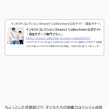
インセクトコレクション（Insect Collection）公式サイト｜昆虫モチーフ
インセクトコレクション（Insect Collection）公式サイト
｜昆虫モチーフ専門ブラン...
https://insect-collection.jp/news/randsel2021/
インセクトコレクション（Insect Collection）公式サイトです。地球の上で生きている昆虫
と子ども達。大人も子どもも自然と共に学び成長し、1日を大切に過ごしてほしい。洋服
や雑貨を通し、TPOやマナーなどの社会性、環境問題、国際性に対する理解を深め、子ど
もの生きる力を育てる「服育事業」です。最新情報や商品紹介、無料のぬりえや教育に関す
るキッズコンテンツも掲載しています。
ちょっとした言葉遊びで、子どもたちの語彙力はぐんぐん成長