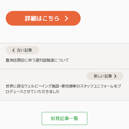
chevron_left
古い記事
豊洲店閉店に伴う週刊誌報道について
chevron_right
新しい記事
世界に誇るウェルビーイング施設・禅坊靖寧のスタッフユニフォームをプ
ロデュースさせていただきました
知育記事一覧