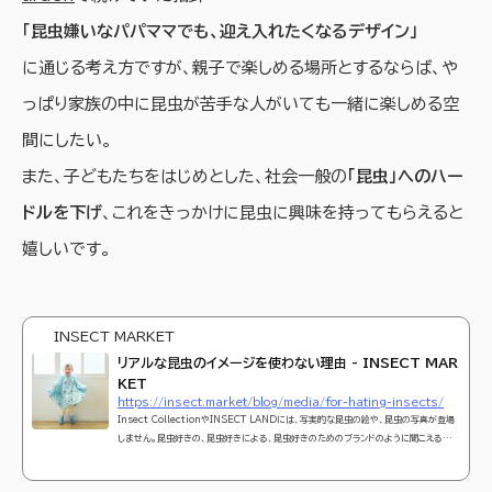
「昆虫嫌いなパパママでも、迎え入れたくなるデザイン」
に通じる考え方ですが、親子で楽しめる場所とするならば、や
っぱり家族の中に昆虫が苦手な人がいても一緒に楽しめる空
間にしたい。
また、子どもたちをはじめとした、社会一般の
「昆虫」へのハー
ドルを下げ
、これをきっかけに昆虫に興味を持ってもらえると
嬉しいです。
INSECT MARKET
リアルな昆虫のイメージを使わない理由 - INSECT MAR
KET
https://insect.market/blog/media/for-hating-insects/
Insect CollectionやINSECT LANDには、写実的な昆虫の絵や、昆虫の写真が登場
しません。昆虫好きの、昆虫好きによる、昆虫好きのためのブランドのように聞こえるブラ
ンド名ですが、私たちの目的は、昆虫から生きる力を学んでもらうことや、自然の重要性
を親子で再認識してもらうことです。