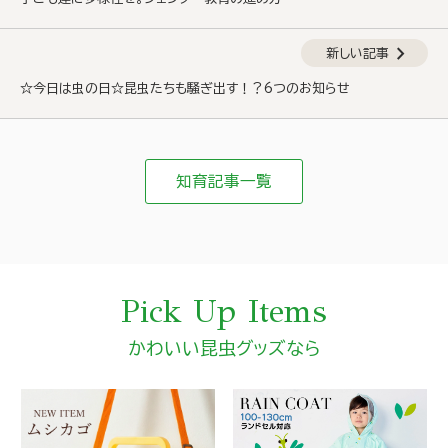
chevron_right
新しい記事
☆今日は虫の日☆昆虫たちも騒ぎ出す！？6つのお知らせ
知育記事一覧
Pick Up Items
かわいい昆虫グッズなら