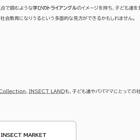
三点で囲むような
学びのトライアングル
のイメージを持ち、子ども達を
ら社会教育になりうるという多面的な見方ができるかもしれません。
Collection
、
INSECT LAND
も、子ども達やパパママにとっての
 INSECT MARKET