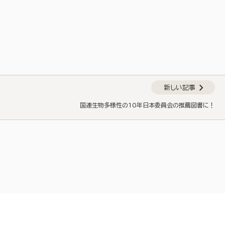
chevron_right
新しい記事
国連生物多様性の10年日本委員会の推薦図書に！