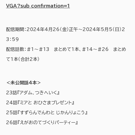
VGA?sub_confirmation=1
配信期間：2024年4月26（金）正午～2024年5月5（日）2
3：59
配信話数：＃1～＃13 まとめて1本、＃14～＃26 まとめ
て1本（合計2本）
＜未公開話4本＞
23話『アダム、つきへいく』
24話『ミアと おひさまプレゼント』
25話『すずらんでんわと じかんりょこう』
26話『えがおのてづくりパーティー』