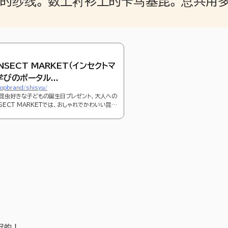
的纱线。 数上衬衫上的卡马基昆。 总共用
NSECT MARKET（インセクトマ
学びのポータル...
hopbrand/shisyu/
昆虫好きな子どもの誕生日プレゼント、大人への
SECT MARKETでは、おしゃれでかわいい昆虫
など、自然教育をテーマに商品を企画しています。
尽的！