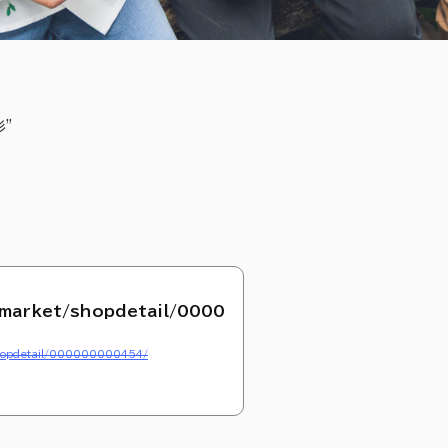
”
.market/shopdetail/0000
shopdetail/000000000454/