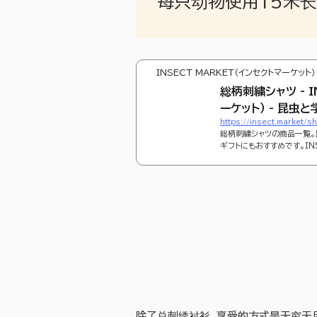
每只动物使用15米长
INSECT MARKET（インセクトマーケット）
総柄刺繍シャツ - I
ーケット） - 昆虫と
https://insect.market/s
総柄刺繍シャツの商品一覧。
ギフトにもおすすめです。IN
Tシャツやスクールアイテム
除了总刺绣衬衫，享受的方式是无穷无