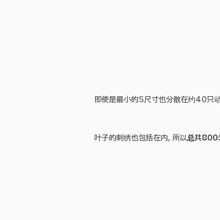
即使是最小的S尺寸也分散在约40只动
叶子的刺绣也包括在内，所以
总共800