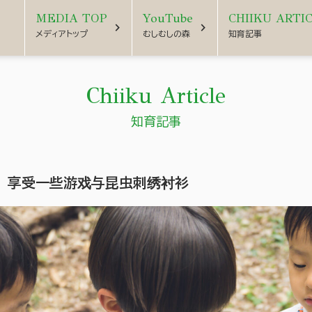
MEDIA TOP
YouTube
CHIIKU ARTI
chevron_right
chevron_right
メディアトップ
むしむしの森
知育記事
Chiiku Article
知育記事
 享受一些游戏与昆虫刺绣衬衫